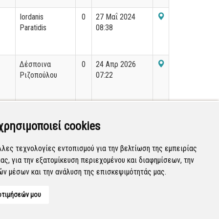
Iordanis
0
27 Μαΐ 2024
Paratidis
08:38
Δέσποινα
0
24 Απρ 2026
Ριζοπούλου
07:22
Παπακεφαλης
0
29 Αυγ 2025
Μαριος
13:57
χρησιμοποιεί cookies
λλες τεχνολογίες εντοπισμού για την βελτίωση της εμπειρίας
ας, για την εξατομίκευση περιεχομένου και διαφημίσεων, την
Εμφανίζονται
141-160
από
36.187
εγγραφές.
ών μέσων και την ανάλυση της επισκεψιμότητάς μας.
οτιμήσεών μου
Developed by
Tessera