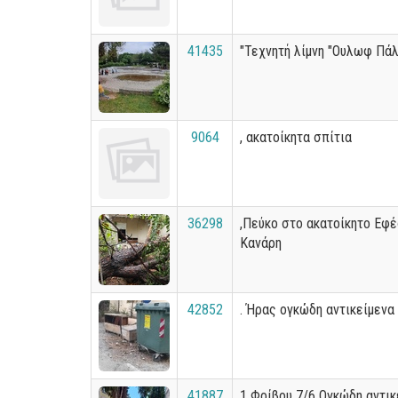
41435
"Τεχνητή λίμνη "Ουλωφ Πά
9064
, ακατοίκητα σπίτια
36298
,Πεύκο στο ακατοίκητο Εφ
Κανάρη
42852
. Ήρας ογκώδη αντικείμενα
41887
1 Φοίβου 7/6 Ογκώδη αντικ