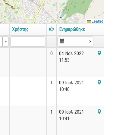
Leaflet
Χρήστης
Ενημερώθηκε
×
0
04 Νοε 2022
11:53
1
09 Ιουλ 2021
10:40
1
09 Ιουλ 2021
10:41