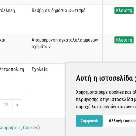
τάλληλη
Βλάβη σε δημόσιο φωτισμό
Κλειστή
και
Απομάκρυνση εγκαταλελειμμένων
Κλειστή
οχημάτων
Μητροπολίτη
Σχολεία
Κλειστή
Αυτή η ιστοσελίδα 
Χρησιμοποιούμε cookies και ά
περιήγησης στην ιστοσελίδα μ
12
»
παροχή λειτουργιών κοινωνικ
Συμφωνώ
Αλλαγή των πρ
Απορρήτου
,
Cookies
)