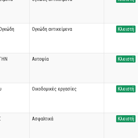
 Ογκώδη
Ογκώδη αντικείμενα
Κλειστή
ΤΗΝ
Αυτοψία
Κλειστή
υ
Οικοδομικές εργασίες
Κλειστή
Σ
Ασφαλτικά
Κλειστή