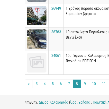
26949
1 χρόνος περασε ακόμα κα
λαμπα δεν βρήκατε
38783
10 αυτοκίνητα Περικλέους 
Βενιζέλου
34061
10ο Γυμνασιο Καλαμαριας 
Γενναδίου ΕΠΕΙΓΟΝ
«
3
4
5
6
7
8
9
10
11
4myCity,
Δήμος Καλαμαριάς
(
Όροι χρήσης
,
Πολιτική 