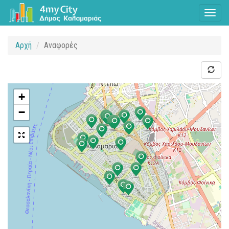
Toggl
naviga
Αρχή
Αναφορές
+
−