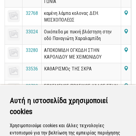
ΓΩΝΙΑ
32768
καμένη λάμπα κολονας ΔΕΗ.
ΜΟΣΧΟΠΟΛΕΩΣ
33024
Οικόπεδα με πυκνή βλάστηση στην
οδό Παναγιώτη Χαραλαμπίδη
33280
ΑΠΟΚΟΜΙΔΗ ΟΓΚΩΔΗ ΣΤΗΝ
ΚΑΡΟΛΙΔΟΥ ΜΕ ΧΕΙΜΩΝΙΔΟΥ
33536
ΚΑΘΑΡΙΣΜΟς ΤΗΣ ΣΚΡΑ
33792
ΣΠΑΣΜΕΝΟΣ ΠΡΑΣΙΝΟΣ ΚΑΔΟΣ ΣΤΗΝ
ΓΕΩΡΓΙΟΥ ΓΕΝΝΗΜΑΤΑ
Αυτή η ιστοσελίδα χρησιμοποιεί
34048
ΧΑΛΑΣΜΕΝΟΣ ΠΡΑΣΙΝΟΣ ΚΑΔΟΣ
cookies
ΣΤΗΝ ΗΡΑΣ
34304
ΑΠΟΚΟΜΙΔΗ ΟΓΚΩΔΗ ΣΤΗΝ
Χρησιμοποιούμε cookies και άλλες τεχνολογίες
ΖΗΡΓΡΑΝΟΥ
εντοπισμού για την βελτίωση της εμπειρίας περιήγησης