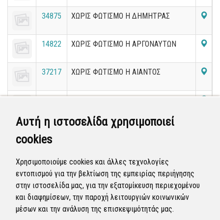
34875
ΧΩΡΙΣ ΦΩΤΙΣΜΟ Η ΔΗΜΗΤΡΑΣ
14822
ΧΩΡΙΣ ΦΩΤΙΣΜΟ Η ΑΡΓΟΝΑΥΤΩΝ
37217
ΧΩΡΙΣ ΦΩΤΙΣΜΟ Η ΑΙΑΝΤΟΣ
30596
ΧΩΡΙΣ ΦΩΤΙΣΜΟ Η ΑΓΙΟΥ ΒΑΣΙΛΕΙΟΥ
Αυτή η ιστοσελίδα χρησιμοποιεί
38750
ΧΩΡΙΣ ΦΩΤΙΣΜΟ ΑΙΟΛΙΑΣ ΜΕ ΜΙΚΡΑΣ
cookies
ΑΣΙΑΣ
31907
ΧΩΡΙΣ ΦΩΤΙΣΜΟ ΑΓΙΟΥ ΒΑΣΙΛΕΙΟΥ -
Χρησιμοποιούμε cookies και άλλες τεχνολογίες
ΔΑΒΑΚΗ - ΠΑΡΑΣΚΕΥΟΠΟΥΛΟΥ
εντοπισμού για την βελτίωση της εμπειρίας περιήγησης
στην ιστοσελίδα μας, για την εξατομίκευση περιεχομένου
«
1
2
3
4
5
6
7
8
9
10
»
και διαφημίσεων, την παροχή λειτουργιών κοινωνικών
μέσων και την ανάλυση της επισκεψιμότητάς μας.
Εμφανίζονται
61-80
από
36.200
εγγραφές.