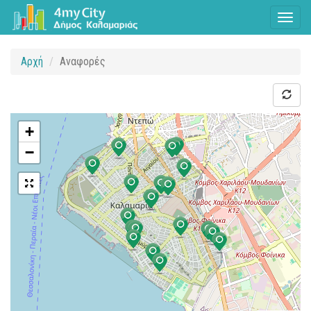
Toggl
naviga
Αρχή
Αναφορές
+
−