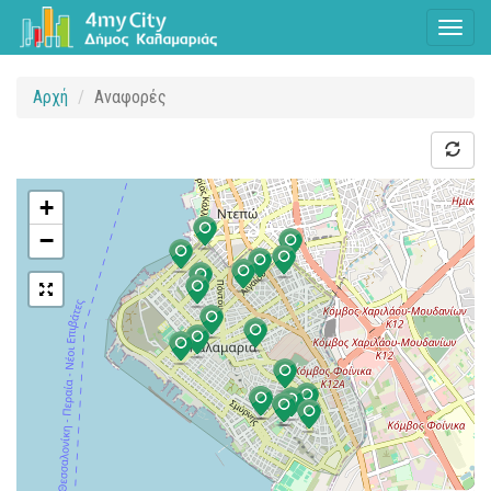
Toggl
naviga
Αρχή
Αναφορές
+
−