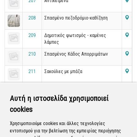
207
Αντικείμενα
208
Σπασμένο πεζοδρόμιο-καθίζηση
209
Δημοτικός φωτισμός - καμένες
λάμπες
210
Σπασμένος Κάδος Απορριμάτων
211
Σακούλες με μπάζα
213
Κατεστραμένο οδόστρωμα
(επικίνδυνες λακούβες) στην Οδό
Αυτή η ιστοσελίδα χρησιμοποιεί
Τάκη Οικονομίδη
cookies
214
Πέταμα σκουπιδιών ανακύκλωσης σε
κανονικό απορριμματοφόρο μαζί με
Χρησιμοποιούμε cookies και άλλες τεχνολογίες
κανονικά σκουπίδια
εντοπισμού για την βελτίωση της εμπειρίας περιήγησης