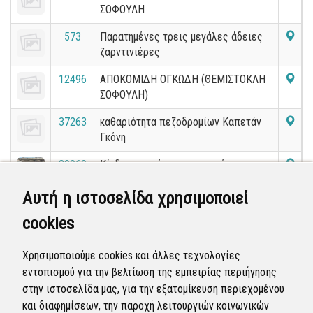
ΣΟΦΟΥΛΗ
573
Παρατημένες τρεις μεγάλες άδειες
ζαρντινιέρες
12496
ΑΠΟΚΟΜΙΔΗ ΟΓΚΩΔΗ (ΘΕΜΙΣΤΟΚΛΗ
ΣΟΦΟΥΛΗ)
37263
καθαριότητα πεζοδρομίων Καπετάν
Γκόνη
39969
Κίνδυνος πτώσης αντικειμένου
Κούσκουρα
Αυτή η ιστοσελίδα χρησιμοποιεί
35862
καμενο φαναρι για πεζους Σοφούλη
cookies
με καπετάν Γκόνη ΕΠΕΓΕΙ
38856
Ελλιπης φωτισμός στην Καθηγητή
Χρησιμοποιούμε cookies και άλλες τεχνολογίες
Ρωσσιδη
εντοπισμού για την βελτίωση της εμπειρίας περιήγησης
στην ιστοσελίδα μας, για την εξατομίκευση περιεχομένου
«
1
2
3
4
5
6
7
8
9
10
»
και διαφημίσεων, την παροχή λειτουργιών κοινωνικών