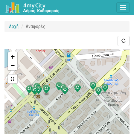
Toggl
naviga
Αρχή
Αναφορές
+
−