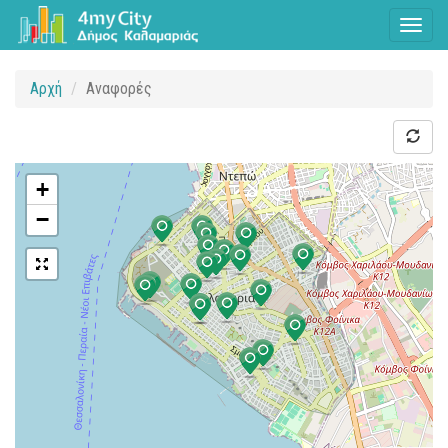
Toggl
naviga
Αρχή
Αναφορές
+
−