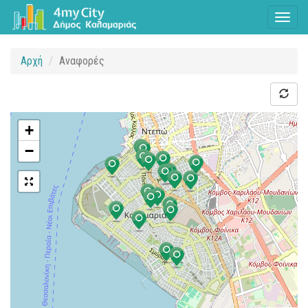
Toggl
naviga
Αρχή
Αναφορές
+
−