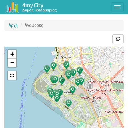
Toggl
naviga
Αρχή
Αναφορές
+
−