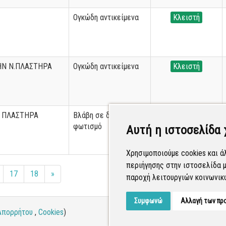
Ογκώδη αντικείμενα
Κλειστή
ΗΝ Ν.ΠΛΑΣΤΗΡΑ
Ογκώδη αντικείμενα
Κλειστή
 ΠΛΑΣΤΗΡΑ
Βλάβη σε δημόσιο
Κλειστή
φωτισμό
Αυτή η ιστοσελίδα 
Χρησιμοποιούμε cookies και ά
περιήγησης στην ιστοσελίδα μ
17
18
»
παροχή λειτουργιών κοινωνικ
Συμφωνώ
Αλλαγή των πρ
Απορρήτου
,
Cookies
)