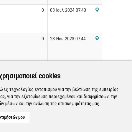
0
03 Ιουλ 2024 07:40
0
28 Νοε 2023 07:44
0
26 Ιαν 2024 11:29
χρησιμοποιεί cookies
λλες τεχνολογίες εντοπισμού για την βελτίωση της εμπειρίας
ας, για την εξατομίκευση περιεχομένου και διαφημίσεων, την
Εμφανίζονται
261-280
από
36.199
εγγραφές.
ών μέσων και την ανάλυση της επισκεψιμότητάς μας.
οτιμήσεών μου
Developed by
Tessera