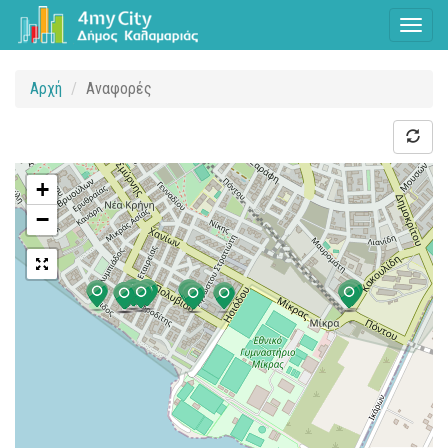
Toggl
naviga
Αρχή
Αναφορές
+
−