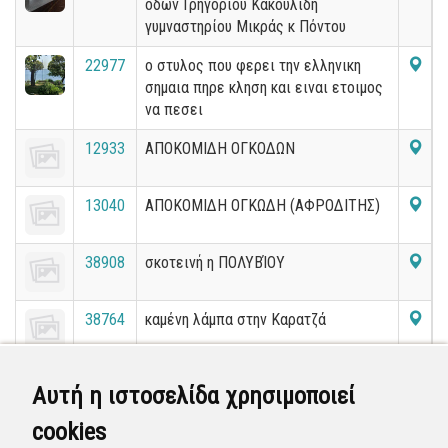
οδών Γρηγορίου Κακουλίδη
γυμναστηρίου Μικράς κ Πόντου
22977
ο στυλος που φερει την ελληνικη
σημαια πηρε κληση και ειναι ετοιμος
να πεσει
12933
ΑΠΟΚΟΜΙΔΗ ΟΓΚΟΔΩΝ
13040
ΑΠΟΚΟΜΙΔΗ ΟΓΚΩΔΗ (ΑΦΡΟΔΙΤΗΣ)
38908
σκοτεινή η ΠΟΛΥΒΊΟΥ
38764
καμένη λάμπα στην Καρατζά
13046
Κλάδεμα δέντρου
Αυτή η ιστοσελίδα χρησιμοποιεί
cookies
30564
Αφαίρεση πινακίδας Γεννηματά/