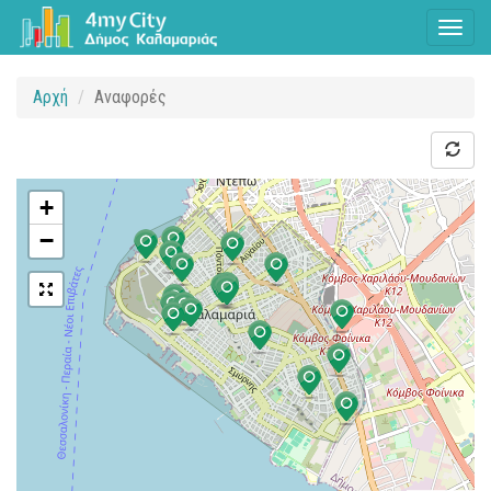
Toggl
naviga
Αρχή
Αναφορές
+
−