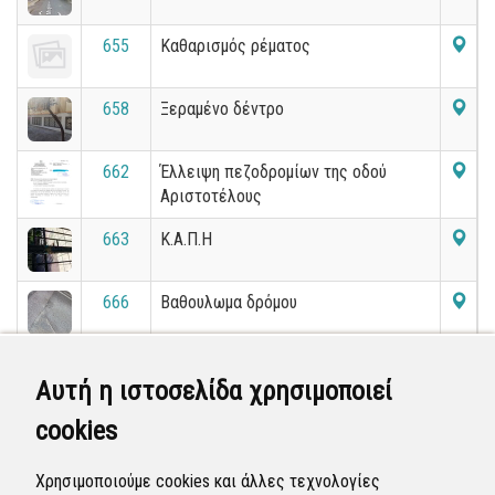
655
Καθαρισμός ρέματος
658
Ξεραμένο δέντρο
662
Έλλειψη πεζοδρομίων της οδού
Αριστοτέλους
663
Κ.Α.Π.Η
666
Βαθουλωμα δρόμου
667
ΕΠΕΙΓΟΝ. Μεγάλκη τρύπα στη μέση
Αυτή η ιστοσελίδα χρησιμοποιεί
του δρόμου
cookies
668
Κατεστραμμένο πλακόστρωτο -
Διαρροή πλαστικού σωλήνα
Χρησιμοποιούμε cookies και άλλες τεχνολογίες