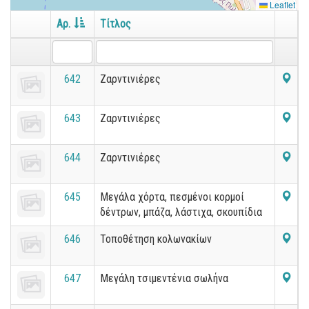
Leaflet
Αρ.
Τίτλος
642
Ζαρντινιέρες
643
Ζαρντινιέρες
644
Ζαρντινιέρες
645
Μεγάλα χόρτα, πεσμένοι κορμοί
δέντρων, μπάζα, λάστιχα, σκουπίδια
646
Τοποθέτηση κολωνακίων
647
Μεγάλη τσιμεντένια σωλήνα