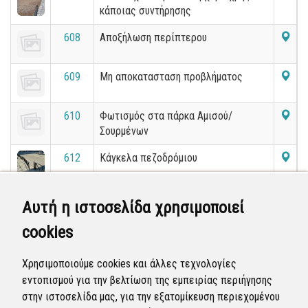
κάποιας συντήρησης
608
Αποξήλωση περίπτερου
609
Μη αποκατασταση προβλήματος
610
Φωτισμός στα πάρκα Αμισού/
Σουρμένων
612
Κάγκελα πεζοδρόμιου
614
Κλαδιά
Αυτή η ιστοσελίδα χρησιμοποιεί
cookies
616
Ανύπαρκτες ράμπες
Χρησιμοποιούμε cookies και άλλες τεχνολογίες
εντοπισμού για την βελτίωση της εμπειρίας περιήγησης
«
6
7
8
9
10
11
12
13
14
15
στην ιστοσελίδα μας, για την εξατομίκευση περιεχομένου