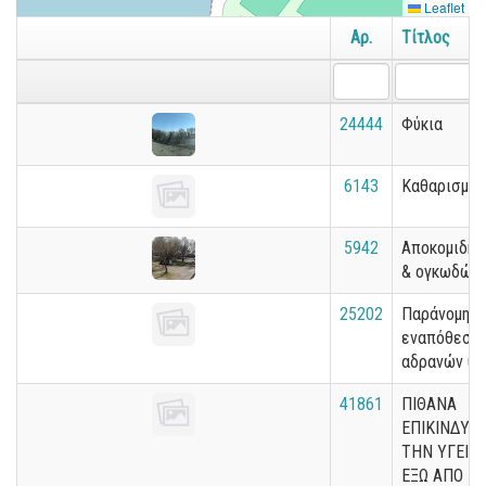
Leaflet
Αρ.
Τίτλος
24444
Φύκια
6143
Καθαρισμός
5942
Αποκομιδή 
& ογκωδών
25202
Παράνομη
εναπόθεση
αδρανών υλ
41861
ΠΙΘΑΝΑ
ΕΠΙΚΙΝΔΥΝΑ
ΤΗΝ ΥΓΕΙΑ 
ΕΞΩ ΑΠΟ