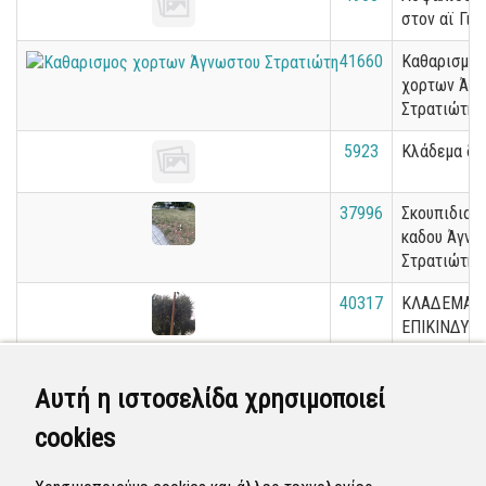
στον αϊ Γιώ
41660
Καθαρισμος
χορτων Άγ
Στρατιώτη
5923
Κλάδεμα δέ
37996
Σκουπιδια 
καδου Άγνω
Στρατιώτη
40317
ΚΛΑΔΕΜΑ
ΕΠΙΚΙΝΔΥΝ
ΕΛΙΑΣ Θέτι
35812
Χόρτα που
Αυτή η ιστοσελίδα χρησιμοποιεί
κλείνουν
cookies
πεζοδρόμια
673
παραλια Ν.