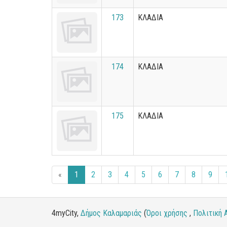
173
ΚΛΑΔΙΑ
174
ΚΛΑΔΙΑ
175
ΚΛΑΔΙΑ
«
1
2
3
4
5
6
7
8
9
4myCity,
Δήμος Καλαμαριάς
(
Όροι χρήσης
,
Πολιτική 