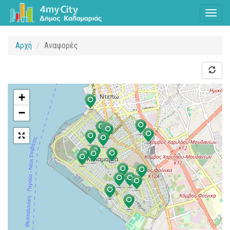
Toggl
naviga
Αρχή
Αναφορές
+
−