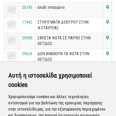
20145
κλαδί σπασμένο
11442
ΣΤΗΡΙΓΜΑΤΑ ΔΕΝΤΡΟΥ ΣΤΗΝ
Φ.ΕΤΑΙΡΕΙΑΣ
29368
ΣΒΗΣΤΑ ΦΩΤΑ ΣΕ ΠΑΡΚΟ ΣΤΗΝ
ΘΕΤΙΔΟΣ
29626
ΔΕΝ ΑΝΑΒΟΥΝ ΤΑ ΦΩΤΑ ΣΤΗΝ
ΘΕΤΙΔΟΣ
14531
ΚΑΜΕΝΟΣ ΛΑΜΠΤΗΡΑΣ ΣΤΗΝ
Αυτή η ιστοσελίδα χρησιμοποιεί
ΑΦΡΟΔΙΤΗΣ
cookies
22730
ΚΛΑΔΕΜΑ ΔΕΝΤΡΩΝ ΣΤΗΝ
ΑΦΡΟΔΙΤΗΣ
Χρησιμοποιούμε cookies και άλλες τεχνολογίες
εντοπισμού για την βελτίωση της εμπειρίας περιήγησης
«
5
6
7
8
9
10
11
12
13
14
στην ιστοσελίδα μας, για την εξατομίκευση περιεχομένου
»
και διαφημίσεων, την παροχή λειτουργιών κοινωνικών