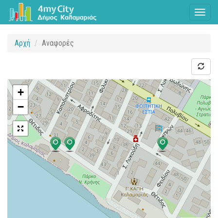
Toggl
naviga
Αρχή
Αναφορές
+
−