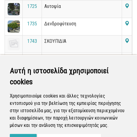
1725
Αυτοψία
1735
Δενδροφύτευση
1743
ΣΚΟΥΠΙΔΙΑ
1749
Επικίνδυνο για πτώση, δέντρο.
Αυτή η ιστοσελίδα χρησιμοποιεί
1755
Κλαδιά από δένδρα στο πεζοδρόμιο
cookies
1781
Καθαρισμος δημοτικου οικοπεδου
Χρησιμοποιούμε cookies και άλλες τεχνολογίες
απο χορτα
εντοπισμού για την βελτίωση της εμπειρίας περιήγησης
στην ιστοσελίδα μας, για την εξατομίκευση περιεχομένου
«
1
2
3
4
5
6
7
8
9
10
»
και διαφημίσεων, την παροχή λειτουργιών κοινωνικών
μέσων και την ανάλυση της επισκεψιμότητάς μας.
Εμφανίζονται
101-120
από
36.076
εγγραφές.