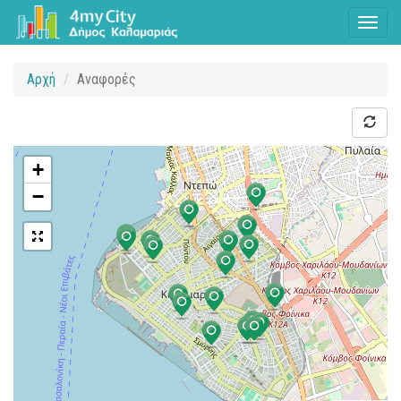
Toggl
naviga
Αρχή
Αναφορές
+
−