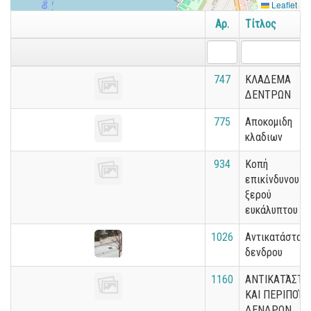
Leaflet
Αρ.
Τίτλος
747
ΚΛΑΔΕΜΑ
ΔΕΝΤΡΩΝ
775
Αποκομιδη
κλαδιων
934
Κοπή
επικίνδυνου
ξερού
ευκάλυπτου
1026
Αντικατάστασ
δενδρου
1160
ΑΝΤΙΚΑΤΆΣΤΑ
ΚΑΙ ΠΕΡΙΠΟΊΗ
ΔΕΝΔΡΩΝ