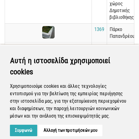
χώρος
Δημοτικής
βιβλιοθήκης
1369
Πάρκο
Παπανδρέου
1370
Κοψιμο χορτο
Αυτή η ιστοσελίδα χρησιμοποιεί
1371
Κόψιμο χορτο
cookies
1398
Κούρεμα
Χρησιμοποιούμε cookies και άλλες τεχνολογίες
παρτέρι
εντοπισμού για την βελτίωση της εμπειρίας περιήγησης
στην ιστοσελίδα μας, για την εξατομίκευση περιεχομένου
«
1
2
3
4
5
6
7
8
9
10
»
και διαφημίσεων, την παροχή λειτουργιών κοινωνικών
μέσων και την ανάλυση της επισκεψιμότητάς μας.
Εμφανίζονται
61-80
από
36.122
εγγραφές.
Συμφωνώ
Αλλαγή των προτιμήσεών μου
Developed by
Tessera