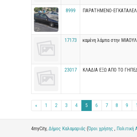
8999
ΠΑΡΑΤΗΜΕΝΟ-ΕΓΚΑΤΑΛΕΛ
17173
καμένη λάμπα στην ΜΙΑΟΥ
23017
ΚΛΑΔΙΑ ΕΞΩ ΑΠΟ ΤΟ ΓΗΠΕ
«
1
2
3
4
5
6
7
8
9
4myCity,
Δήμος Καλαμαριάς
(
Όροι χρήσης
,
Πολιτική 