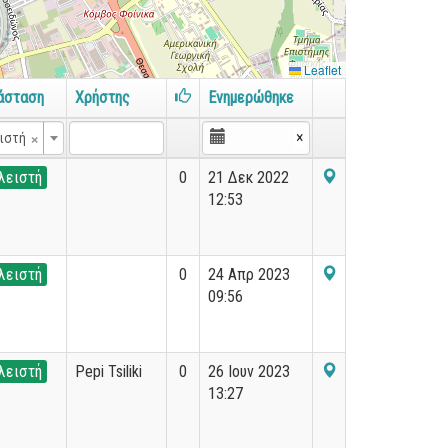
Leaflet
άσταση
Χρήστης
Ενημερώθηκε
×
×
ιστή
λειστή
0
21 Δεκ 2022
12:53
λειστή
0
24 Απρ 2023
09:56
λειστή
Pepi Tsiliki
0
26 Ιουν 2023
13:27