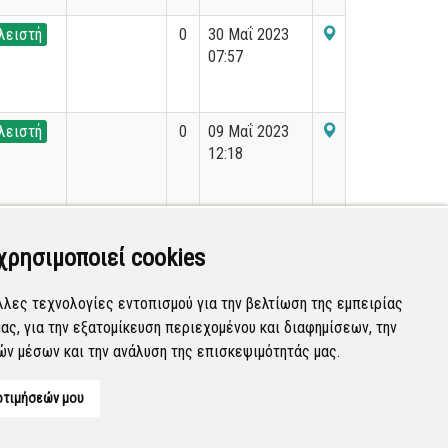
λειστή
0
30 Μαΐ 2023
07:57
λειστή
0
09 Μαΐ 2023
12:18
λειστή
0
28 Νοε 2023
07:58
χρησιμοποιεί cookies
λλες τεχνολογίες εντοπισμού για την βελτίωση της εμπειρίας
ας, για την εξατομίκευση περιεχομένου και διαφημίσεων, την
Εμφανίζονται
81-100
από
36.090
εγγραφές.
ών μέσων και την ανάλυση της επισκεψιμότητάς μας.
οτιμήσεών μου
Developed by
Tessera