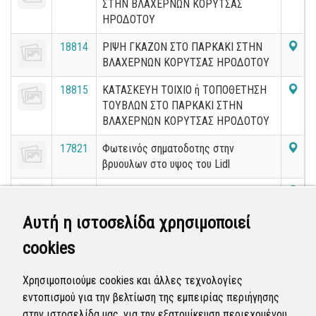
ΣΤΗΝ ΒΛΑΧΕΡΝΩΝ ΚΟΡΥΤΣΑΣ
ΗΡΟΔΟΤΟΥ
18814
ΡΙΨΗ ΓΚΑΖΟΝ ΣΤΟ ΠΑΡΚΑΚΙ ΣΤΗΝ
ΒΛΑΧΕΡΝΩΝ ΚΟΡΥΤΣΑΣ ΗΡΟΔΟΤΟΥ
18815
ΚΑΤΑΣΚΕΥΗ ΤΟΙΧΙΟ ή ΤΟΠΟΘΕΤΗΣΗ
ΤΟΥΒΛΩΝ ΣΤΟ ΠΑΡΚΑΚΙ ΣΤΗΝ
ΒΛΑΧΕΡΝΩΝ ΚΟΡΥΤΣΑΣ ΗΡΟΔΟΤΟΥ
17821
Φωτεινός σηματοδοτης στην
βρυουλων στο υψος του Lidl
17583
Αίτημα για τοποθέτηση δύο δέντρων
σε δημόσιο χώρο πεζοδρομίου.
Αυτή η ιστοσελίδα χρησιμοποιεί
18252
ΧΑΛΑΣΜΕΝΟΣ ΚΑΔΟΣ ΣΤΗΝ
cookies
ΚΑΠΕΤΑΝ ΓΚΟΝΗ
15850
Ογκωδη ΣΤΗΝ ΓΡΗΓΟΡΙΟΥ Ε
Χρησιμοποιούμε cookies και άλλες τεχνολογίες
εντοπισμού για την βελτίωση της εμπειρίας περιήγησης
στην ιστοσελίδα μας, για την εξατομίκευση περιεχομένου