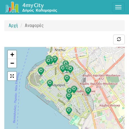
Toggl
naviga
Αρχή
Αναφορές
+
−