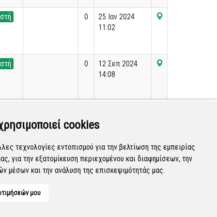
στή
0
25 Ιαν 2024
11:02
στή
0
12 Σεπ 2024
14:08
στή
0
30 Ιουν 2025
08:37
χρησιμοποιεί cookies
λλες τεχνολογίες εντοπισμού για την βελτίωση της εμπειρίας
ας, για την εξατομίκευση περιεχομένου και διαφημίσεων, την
Εμφανίζονται
141-160
από
36.090
εγγραφές.
ών μέσων και την ανάλυση της επισκεψιμότητάς μας.
οτιμήσεών μου
Developed by
Tessera