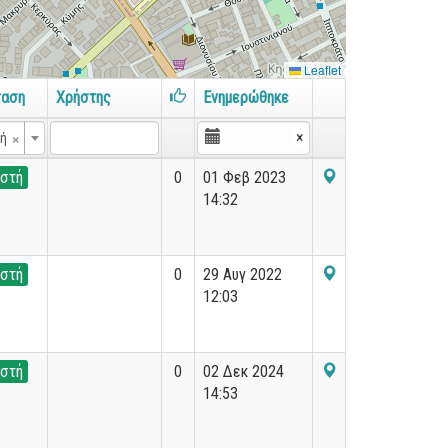
Leaflet
ταση
Χρήστης
Ενημερώθηκε
×
×
τή
στή
0
01 Φεβ 2023
14:32
στή
0
29 Αυγ 2022
12:03
στή
0
02 Δεκ 2024
14:53