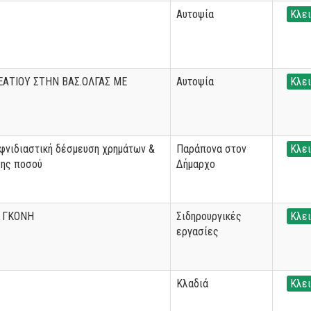
Αυτοψία
Κλει
ΑΤΙΟΥ ΣΤΗΝ ΒΑΣ.ΟΛΓΑΣ ΜΕ
Αυτοψία
Κλει
ιφνιδιαστική δέσμευση χρημάτων &
Παράπονα στον
Κλει
σης ποσού
Δήμαρχο
Ν ΓΚΟΝΗ
Σιδηρουργικές
Κλει
εργασίες
Κλαδιά
Κλει