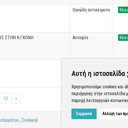
Ογκώδη αντικείμενα
Κλει
ΥΣ ΣΤΗΝ Κ.ΓΚΟΝΗ
Αυτοψία
Κλει
Γενικά παράπονα
Κλει
Αυτή η ιστοσελίδα 
Χρησιμοποιούμε cookies και ά
περιήγησης στην ιστοσελίδα μ
12
»
παροχή λειτουργιών κοινωνικ
Συμφωνώ
Αλλαγή των πρ
Απορρήτου
,
Cookies
)