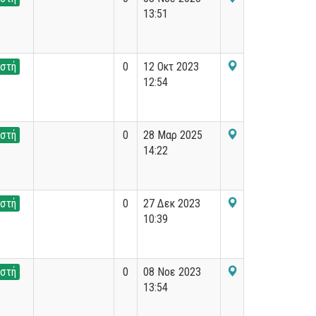
13:51
στή
0
12 Οκτ 2023
12:54
στή
0
28 Μαρ 2025
14:22
στή
0
27 Δεκ 2023
10:39
στή
0
08 Νοε 2023
13:54