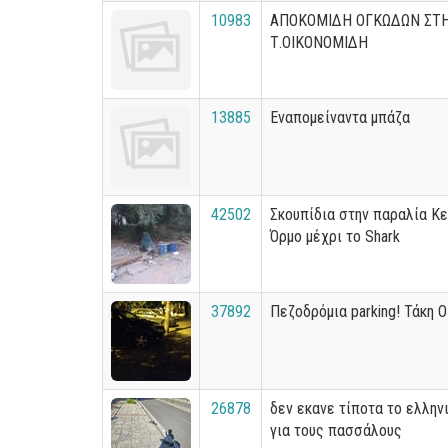
10983
ΑΠΟΚΟΜΙΔΗ ΟΓΚΩΔΩΝ ΣΤ
Τ.ΟΙΚΟΝΟΜΙΔΗ
13885
Εναπομείναντα μπάζα
42502
Σκουπίδια στην παραλία Κ
Όρμο μέχρι το Shark
37892
Πεζοδρόμια parking! Τάκη Ο
26878
δεν εκανε τίποτα το ελλην
για τους πασσάλους