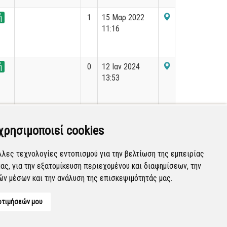
ή
1
15 Μαρ 2022
11:16
ή
0
12 Ιαν 2024
13:53
ή
0
10 Ιαν 2024
11:28
χρησιμοποιεί cookies
λλες τεχνολογίες εντοπισμού για την βελτίωση της εμπειρίας
ας, για την εξατομίκευση περιεχομένου και διαφημίσεων, την
Εμφανίζονται
181-200
από
36.088
εγγραφές.
ών μέσων και την ανάλυση της επισκεψιμότητάς μας.
οτιμήσεών μου
Developed by
Tessera