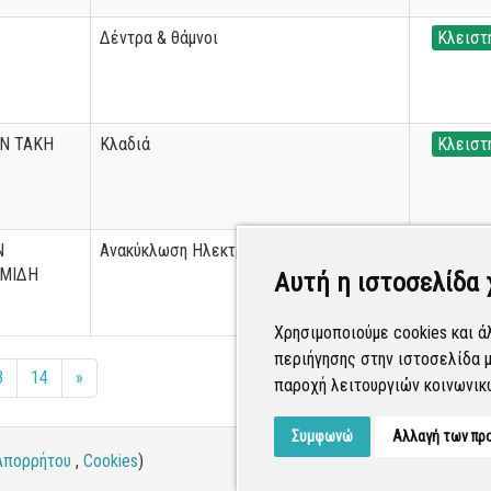
Δέντρα & θάμνοι
Κλειστ
Ν ΤΑΚΗ
Κλαδιά
Κλειστ
Ν
Ανακύκλωση Ηλεκτρικών Συσκευών
Κλειστ
ΟΜΙΔΗ
Αυτή η ιστοσελίδα 
Χρησιμοποιούμε cookies και ά
περιήγησης στην ιστοσελίδα μ
3
14
»
παροχή λειτουργιών κοινωνικ
Συμφωνώ
Αλλαγή των πρ
Απορρήτου
,
Cookies
)