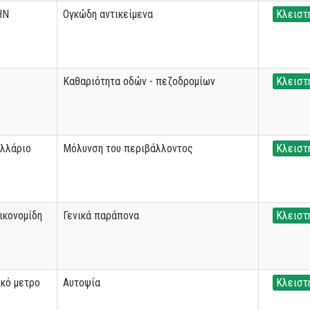
ΗΝ
Ογκώδη αντικείμενα
Κλειστ
Καθαριότητα οδών - πεζοδρομίων
Κλειστ
ελλάριο
Μόλυνση του περιβάλλοντος
Κλειστ
ικονομίδη
Γενικά παράπονα
Κλειστ
ικό μετρο
Αυτοψία
Κλειστ