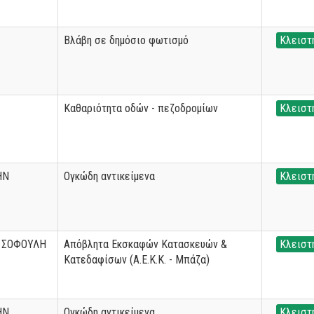
Βλάβη σε δημόσιο φωτισμό
Κλειστ
Καθαριότητα οδών - πεζοδρομίων
Κλειστ
ΗΝ
Ογκώδη αντικείμενα
Κλειστ
 ΣΟΦΟΥΛΗ
Απόβλητα Εκσκαφών Κατασκευών &
Κλειστ
Κατεδαφίσων (Α.Ε.Κ.Κ. - Μπάζα)
ΗΝ
Ογκώδη αντικείμενα
Κλειστ