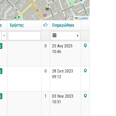
Leaflet
η
Χρήστης
Ενημερώθηκε
×
×
ή
0
25 Αυγ 2025
10:46
ή
0
28 Σεπ 2023
09:12
ή
1
03 Νοε 2023
10:31