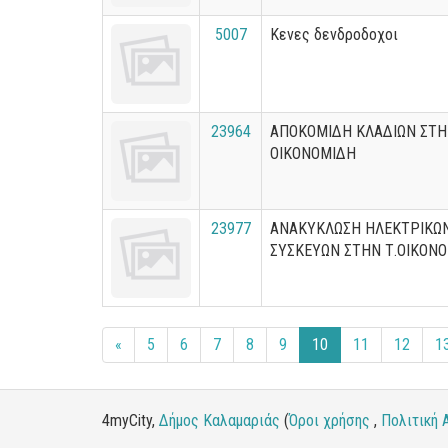
5007
Κενες δενδροδοχοι
23964
ΑΠΟΚΟΜΙΔΗ ΚΛΑΔΙΩΝ ΣΤΗ
ΟΙΚΟΝΟΜΙΔΗ
23977
ΑΝΑΚΥΚΛΩΣΗ ΗΛΕΚΤΡΙΚΩ
ΣΥΣΚΕΥΩΝ ΣΤΗΝ Τ.ΟΙΚΟΝ
«
5
6
7
8
9
10
11
12
1
4myCity,
Δήμος Καλαμαριάς
(
Όροι χρήσης
,
Πολιτική 