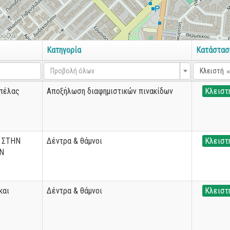
Κατηγορία
Κατάστασ
Προβολή όλων
Κλειστή
πέλας
Αποξήλωση διαφημιστικών πινακίδων
Κλειστ
 ΣΤΗΝ
Δέντρα & θάμνοι
Κλειστ
Ν
και
Δέντρα & θάμνοι
Κλειστ