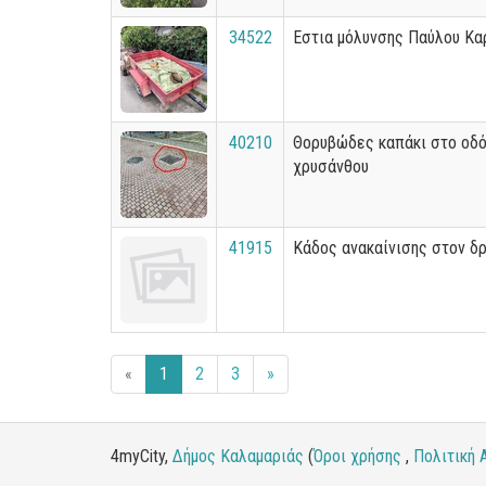
34522
Εστια μόλυνσης Παύλου Κα
40210
Θορυβώδες καπάκι στο οδ
χρυσάνθου
41915
Κάδος ανακαίνισης στον δ
«
1
2
3
»
4myCity,
Δήμος Καλαμαριάς
(
Όροι χρήσης
,
Πολιτική 