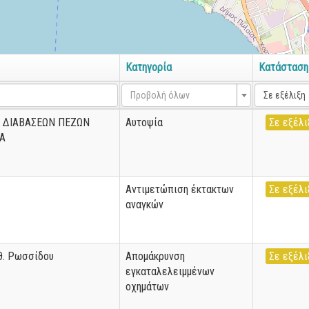
Κατηγορία
Κατάσταση
Προβολή όλων
Σε εξέλιξη
 ΔΙΑΒΑΣΕΩΝ ΠΕΖΩΝ
Αυτοψία
Σε εξέλι
Α
Αντιμετώπιση έκτακτων
Σε εξέλι
αναγκών
θ. Ρωσσίδου
Απομάκρυνση
Σε εξέλι
εγκαταλελειμμένων
οχημάτων