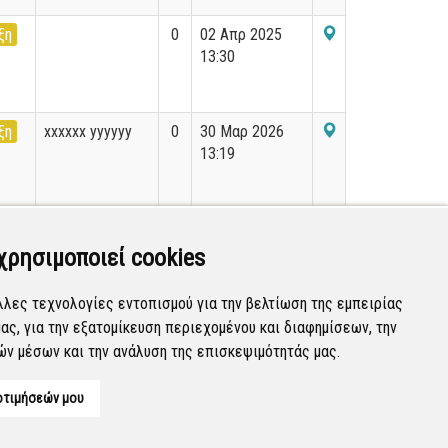
ξη
0
02 Απρ 2025
13:30
ξη
xxxxxx yyyyyy
0
30 Μαρ 2026
13:19
ξη
0
23 Ιουν 2026
07:42
χρησιμοποιεί cookies
λλες τεχνολογίες εντοπισμού για την βελτίωση της εμπειρίας
ας, για την εξατομίκευση περιεχομένου και διαφημίσεων, την
Εμφανίζονται
1-20
από
48
εγγραφές.
ών μέσων και την ανάλυση της επισκεψιμότητάς μας.
οτιμήσεών μου
Developed by
Tessera