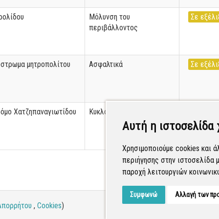
ρολίδου
Μόλυνση του
Σε εξέλι
περιβάλλοντος
όστρωμα μητροπολίτου
Ασφαλτικά
Σε εξέλι
ρόμο Χατζηπαναγιωτίδου
Κυκλοφοριακά θέματα
Σε εξέλι
Αυτή η ιστοσελίδα 
Χρησιμοποιούμε cookies και ά
περιήγησης στην ιστοσελίδα μ
παροχή λειτουργιών κοινωνικ
Συμφωνώ
Αλλαγή των πρ
Απορρήτου
,
Cookies
)