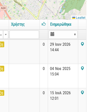
Leaflet
Χρήστης
Ενημερώθηκε
×
×
ξη
0
29 Ιουν 2026
14:44
ξη
0
04 Νοε 2025
15:04
ξη
0
15 Ιουλ 2026
12:01