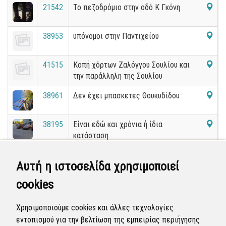
21542
Το πεζοδρόμιο στην οδό Κ Γκόνη
38953
υπόνομοι στην Παντιχείου
41515
Κοπή χόρτων Ζαλόγγου Σουλίου και
την παράλληλη της Σουλίου
38961
Δεν έχει μπασκετες Θουκυδίδου
38195
Είναι εδώ και χρόνια ή ίδια
κατάσταση
15167
τροχαία σχεδόν καθε μέρα
Αυτή η ιστοσελίδα χρησιμοποιεί
cookies
26196
Εισοδος Γηπεδου Μικρας παντελως
σκοτεινη
Χρησιμοποιούμε cookies και άλλες τεχνολογίες
42841
ΕΓΚΑΤΑΛΕΛΕΙΜΜΕΝΟ ΟΧΗΜΑ
εντοπισμού για την βελτίωση της εμπειρίας περιήγησης
Μητροπολίτου Καλλίδου