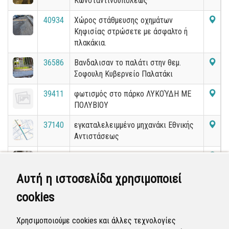
Κωνσταντινουπόλεως
40934
Χώρος στάθμευσης οχημάτων
Κηφισίας στρώσετε με άσφαλτο ή
πλακάκια.
36586
Βανδαλισαν το παλάτι στην θεμ.
Σοφουλη Κυβερνείο Παλατάκι
39411
φωτισμός στο πάρκο ΛΥΚΟΎΔΗ ΜΕ
ΠΟΛΥΒΙΟΥ
37140
εγκαταλελειμμένο μηχανάκι Εθνικής
Αντιστάσεως
40485
Βγάζουν Κολωνάκια πεζοδρομίου για
να σταθμέυσουν τα αυτοκίνητά
Αυτή η ιστοσελίδα χρησιμοποιεί
τους!!!!! Μαρμαρά
cookies
6251
Καθίζηση οδοστρώματος
Χρησιμοποιούμε cookies και άλλες τεχνολογίες
41338
Εγκαταλελειμμένο όχημα επι της