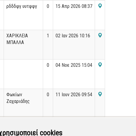
ρδδδφγ υυτφφγ
0
15 Απρ 2026 08:37
ΧΑΡΙΚΛΕΙΑ
1
02 Ιαν 2026 10:16
ΜΠΑΛΛΑ
0
04 Νοε 2025 15:04
Φωκίων
0
11 Ιουν 2026 09:54
Ζαχαριάδης
ΙΟΡΔΑΝΗΣ
1
03 Δεκ 2024 08:52
ΚΑΛΑΙΤΖΗΣ
χρησιμοποιεί cookies