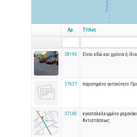
Αρ.
Τίτλος
38195
Είναι εδώ και χρόνια ή ίδι
37637
παρατημένο αυτοκίνητο Πρ
37140
εγκαταλελειμμένο μηχανάκι
Αντιστάσεως