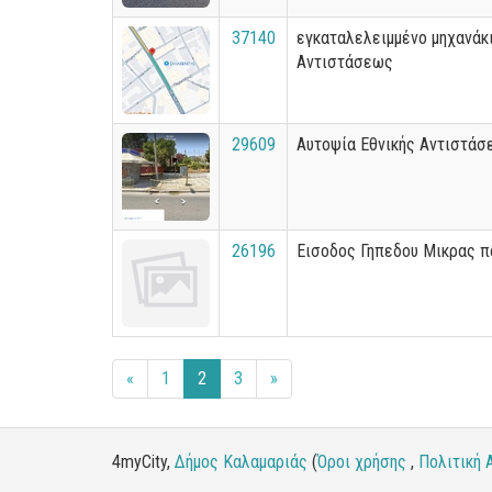
37140
εγκαταλελειμμένο μηχανάκι
Αντιστάσεως
29609
Αυτοψία Εθνικής Αντιστάσ
26196
Εισοδος Γηπεδου Μικρας π
«
1
2
3
»
4myCity,
Δήμος Καλαμαριάς
(
Όροι χρήσης
,
Πολιτική 