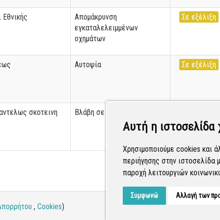
 Εθνικής
Απομάκρυνση
Σε εξέλιξη
εγκαταλελειμμένων
οχημάτων
εως
Αυτοψία
Σε εξέλιξη
αντελως σκοτεινη
Βλάβη σε δημόσιο φωτισμό
Σε εξέλιξη
Αυτή η ιστοσελίδα 
Χρησιμοποιούμε cookies και ά
περιήγησης στην ιστοσελίδα μ
παροχή λειτουργιών κοινωνικ
Συμφωνώ
Αλλαγή των πρ
Απορρήτου
,
Cookies
)