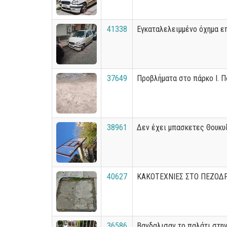
41338
Εγκαταλελειμμένο όχημα επ
37649
Προβλήματα στο πάρκο Ι. 
38961
Δεν έχει μπασκετες Θουκυ
40627
ΚΑΚΟΤΕΧΝΙΕΣ ΣΤΟ ΠΕΖΟΔ
36586
Βανδαλισαν το παλάτι στην