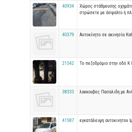
40934
Χώρος στάθμευσης οχημάτ
στρώσετε με άσφαλτο ή πλ
40379
Αυτοκίνητο σε ακινησία Κα
21542
Το πεζοδρόμιο στην οδό Κ 
38333
λακκουβες Πασαλιδη με Α
41587
εγκατάλειψη αυτοκινητου Ι