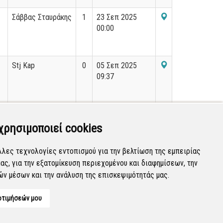
Σάββας Σταυράκης
1
23 Σεπ 2025
00:00
Stj Kap
0
05 Σεπ 2025
09:37
0
17 Απρ 2024
18:40
χρησιμοποιεί cookies
λλες τεχνολογίες εντοπισμού για την βελτίωση της εμπειρίας
ας, για την εξατομίκευση περιεχομένου και διαφημίσεων, την
Εμφανίζονται
21-40
από
48
εγγραφές.
ών μέσων και την ανάλυση της επισκεψιμότητάς μας.
οτιμήσεών μου
Developed by
Tessera