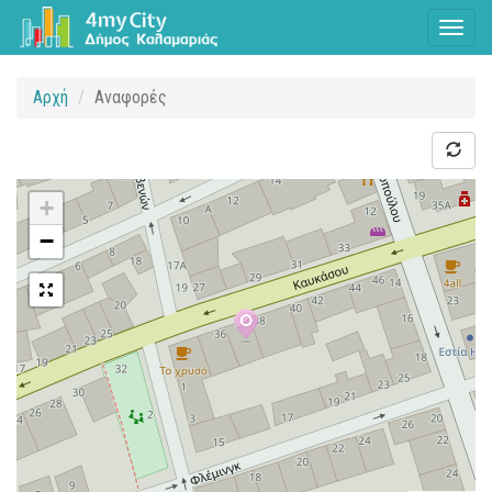
Toggl
naviga
Αρχή
Αναφορές
+
−