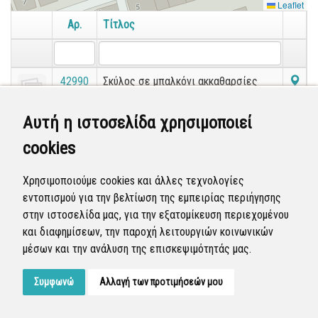
Leaflet
Αρ.
Τίτλος
42990
Σκύλος σε μπαλκόνι ακκαθαρσίες
πεζοδρόμια Καυκάσου
Αυτή η ιστοσελίδα χρησιμοποιεί
Εμφανίζονται
21-21
από
21
εγγραφές.
«
1
2
»
cookies
Χρησιμοποιούμε cookies και άλλες τεχνολογίες
εντοπισμού για την βελτίωση της εμπειρίας περιήγησης
στην ιστοσελίδα μας, για την εξατομίκευση περιεχομένου
και διαφημίσεων, την παροχή λειτουργιών κοινωνικών
μέσων και την ανάλυση της επισκεψιμότητάς μας.
Συμφωνώ
Αλλαγή των προτιμήσεών μου
Developed by
Tessera