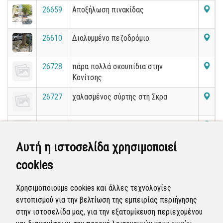
26659
Αποξήλωση πινακίδας
26610
Διαλυμμένο πεζοδρόμιο
26728
πάρα πολλά σκουπίδια στην
Κονίτσης
26727
χαλασμένος σύρτης στη Σκρα
27263
Επιδιόρθωση υφισταμένων λαθών
προηγούμενης αναφοράς με τον
Αυτή η ιστοσελίδα χρησιμοποιεί
αριθμό 25343.
cookies
26697
σπασμενο καπακι
Χρησιμοποιούμε cookies και άλλες τεχνολογίες
29570
Τρύπα στο οδόστρωμα στην Αλ.
εντοπισμού για την βελτίωση της εμπειρίας περιήγησης
Ακριτίδου
στην ιστοσελίδα μας, για την εξατομίκευση περιεχομένου