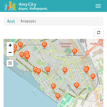
Toggl
naviga
Αρχή
Αναφορές
+
−