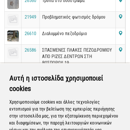
26560
Τρύπα στο οδόστρωμα.
21949
Προβληματικός φωτισμός δρόμου
26610
Διαλυμμένο πεζοδρόμιο
26586
ΣΠΑΣΜΕΝΕΣ ΠΛΑΚΕΣ ΠΕΖΟΔΡΟΜΙΟΥ
ΑΠΟ ΡΙΖΕΣ ΔΕΝΤΡΩΝ ΣΤΗ
ΒΟΣΠΟΡΟΥ 19
26659
Αποξήλωση πινακίδας
Αυτή η ιστοσελίδα χρησιμοποιεί
cookies
31523
Καθίζηση Πεζοδρομίου Παπαφλέσσα
Χρησιμοποιούμε cookies και άλλες τεχνολογίες
13109
Σοσ
εντοπισμού για την βελτίωση της εμπειρίας περιήγησης
στην ιστοσελίδα μας, για την εξατομίκευση περιεχομένου
και διαφημίσεων, την παροχή λειτουργιών κοινωνικών
Εμφανίζονται
1-20
από
41
εγγραφές.
«
1
2
3
»
μέσων και την ανάλυση της επισκεψιμότητάς μας.