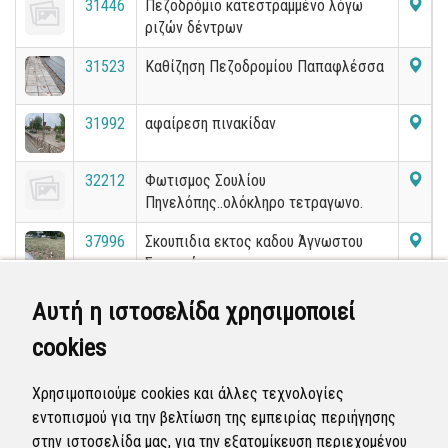
31446
Πεζοδρόμιο κατεστραμμένο λόγω
ριζών δέντρων
31523
Καθίζηση Πεζοδρομίου Παπαφλέσσα
31992
αφαίρεση πινακίδαν
32212
Φωτισμος Σουλίου
Πηνελόπης..ολόκληρο τετραγωνο.
37996
Σκουπιδια εκτος καδου Άγνωστου
Στρατιώτη
41134
Η κολονες δεν αναβουν ολες της Δεη
Αυτή η ιστοσελίδα χρησιμοποιεί
Ενθ αντιστασεως
cookies
41177
Κατειλημμένο πεζοδρόμιο ,
παρκάρισμα να τοποθετήσει ο Δήμος
Χρησιμοποιούμε cookies και άλλες τεχνολογίες
κολωνάκια Χειμωνίδου με
εντοπισμού για την βελτίωση της εμπειρίας περιήγησης
Κιουπτσίδου γωνία
στην ιστοσελίδα μας, για την εξατομίκευση περιεχομένου